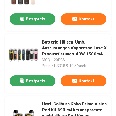
Über uns
Bestpreis
Kontakt
Fabrik-Ausflug
Batterie-Hülsen-Umb.-
Qualitätskontrolle
Ausrüstungen Vaporesso Luxe X
Proausrüstungs-40W 1500mAh
eingebaute
MOQ：20PCS
Kontakt US
Preis：USD18.9-19.5/pack
Fordern Sie ein Zitat
Bestpreis
Kontakt
Nachfüllbare Hülse Vapes
Uwell Caliburn Koko Prime Vision
Pod Kit 690 mAh transparente
Wegwerfhülse Vapes
nachfüllbare Pod Vapes