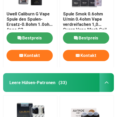
Uwell Caliburn G Vape
Spule Smok 0.6ohm
Spule des Spulen-
U/min 0.4ohm Vape
Ersatz-0.8ohm 1.0ohm
verdreifachen 1,0
4pcs G2
Quarz Vape Mesh Coil
Replacement Ohm-Sc
Bestpreis
Bestpreis
1.2ohm
Kontakt
Kontakt
Leere Hülsen-Patronen
(33)