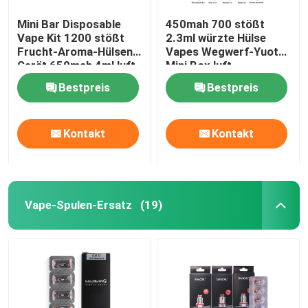
Mini Bar Disposable
450mah 700 stößt
Vape Kit 1200 stößt
2.3ml würzte Hülse
Frucht-Aroma-Hülsen-
Vapes Wegwerf-Yuoto
Gerät 650mah 4ml luft
Mini Box luft
Bestpreis
Bestpreis
Kontakt
Kontakt
Vape-Spulen-Ersatz
(19)