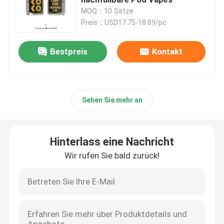
MOQ：10 Sätze
Preis：USD17.75-18.89/pc
Gewürzte Hülse Vapes
Bestpreis
Kontakt
Vape-Spulen-Ersatz
Leere Hülsen-Patronen
Sehen Sie mehr an
Kasten-Umb.-Ausrüstungen
Hinterlass eine Nachricht
Hülsen-System-Starter-Ausrüstungen
Wir rufen Sie bald zurück!
Leere Ejuice-Flasche
Elektronische Zigaretten-Zusätze