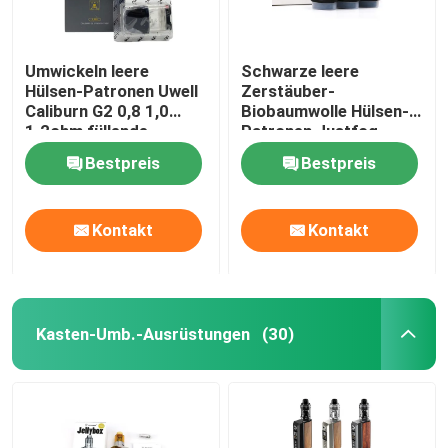
Umwickeln leere
Schwarze leere
Hülsen-Patronen Uwell
Zerstäuber-
Caliburn G2 0,8 1,0
Biobaumwolle Hülsen-
1.2ohm füllende
Patronen Justfog
Spitzenhülsen
C601 1.7ml
Bestpreis
Bestpreis
Kontakt
Kontakt
Kasten-Umb.-Ausrüstungen
(30)