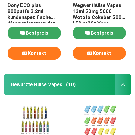
Dony ECO plus
Wegwerfhülse Vapes
800puffs 3.2ml
13ml 50mg 5000
kundenspezifische
Wotofo Cokebar 5000
Wegwerfaromen der
LED stößt Vape-
Dampf-Zigaretten-
Ausrüstung luft
Bestpreis
Bestpreis
550mAh der Batterie-
15
Kontakt
Kontakt
Gewürzte Hülse Vapes
(10)