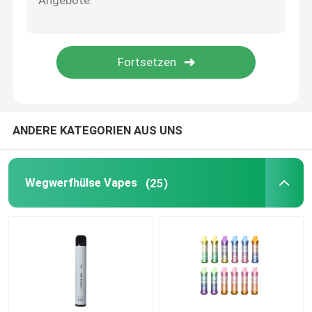
Vape-Silikon-Ring
Vape-Zerstäuber-Behälter
Vape Mods
ANDERE KATEGORIEN AUS UNS
Trockener Herb Vaporizer
Wegwerfhülse Vapes
(25)
Vape-Tropfenfänger-Spitzen
Jenaer Glas-Glasrohr