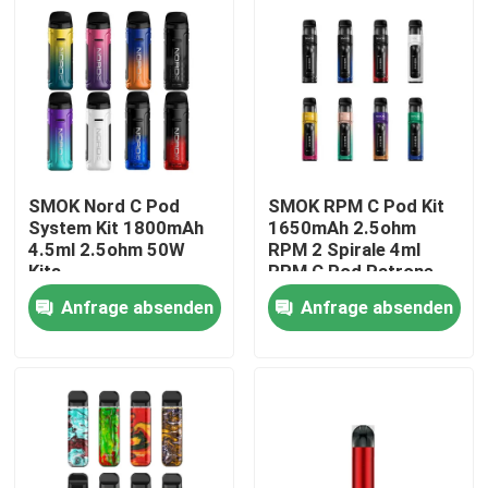
SMOK Nord C Pod
SMOK RPM C Pod Kit
System Kit 1800mAh
1650mAh 2.5ohm
4.5ml 2.5ohm 50W
RPM 2 Spirale 4ml
Kits
RPM C Pod Patrone
50W Kits
Anfrage absenden
Anfrage absenden
Haus
Produkte
Videos