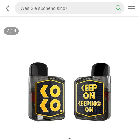
2
/
4