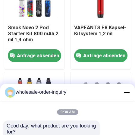
Über uns
Smok Novo 2 Pod
VAPEANTS E8 Kapsel-
Starter Kit 800 mAh 2
Kitsystem 1,2 ml
Fabrik-Ausflug
ml 1,4 ohm
Anfrage absenden
Anfrage absenden
Qualitätskontrolle
Kontakt US
wholesale-order-inquiry
Fordern Sie ein Zitat
Nachfüllbare Hülse Vapes
9:30 AM
Good day, what product are you looking 
Wegwerfhülse Vapes
for?
Vaporesso ARMOUR
OXVA Xlim SQ Pro Pod