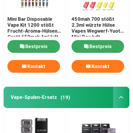
Mini Bar Disposable
450mah 700 stößt
Vape Kit 1200 stößt
2.3ml würzte Hülse
Frucht-Aroma-Hülsen-
Vapes Wegwerf-Yuoto
Gerät 650mah 4ml luft
Mini Box luft
Bestpreis
Bestpreis
Kontakt
Kontakt
Vape-Spulen-Ersatz
(19)