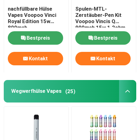
nachfüllbare Hülse
Spulen-MTL-
Vape-Silikon-Ring
Vapes Voopoo Vinci
Zerstäuber-Pen Kit
Royal Edition 15w
Voopoo Vincis Q
800mah
900mah 15w 1.2ohm
Zigaretten-Starter-
Vape-Zerstäuber-Behälter
Bestpreis
Bestpreis
Ausrüstungen Hülsen-E
Vape Mods
Kontakt
Kontakt
Trockener Herb Vaporizer
Wegwerfhülse Vapes
(25)
Vape-Tropfenfänger-Spitzen
Jenaer Glas-Glasrohr