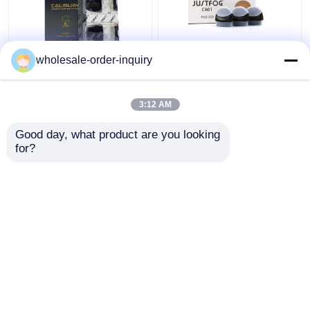
wholesale-order-inquiry
Umwickeln leere
Schwarze leere
Hülsen-Patronen Uwell
Zerstäuber-
Caliburn G2 0,8 1,0
Biobaumwolle Hülsen-
3:12 AM
1.2ohm füllende
Patronen Justfog
Spitzenhülsen
C601 1.7ml
Bestpreis
Bestpreis
Good day, what product are you looking 
for?
Kontakt
Kontakt
Sehen Sie mehr an
Startseite
Über uns
Kontakt
Desktop Site
Sitemap
Datenschutz-Bestimmungen