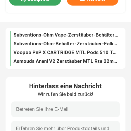
Harz-Tropfenfänger-Spitze des Vape-Zerstäuber-Behälter Obs-Maschinen-S Behälter-6ml 2ml 810
Subventions-Ohm Vape-Zerstäuber-Behälter-Blasen-Glasrohr Smoant Ladon Aio Behälter-6ml
Über uns
Subventions-Ohm-Behälter-Zerstäuber-Falke Rba-Spule Vape Ladon Aio 2in1
Voopoo PnP X CARTRIDGE MTL Pods 510 Tropfspitze für PnP X 0,3 ohm 0,6 ohm Spirale
Asmouds Anani V2 Zerstäuber MTL Rta 22mm Vape Pen Atomizer Tank Rebuildable Tank
Fabrik-Ausflug
Faden Vape-Behälter-Edelstahl Rta-Hülse Vape-Zerstäuber-2ml 510
Toter des Kaninchen-V2 RDA 24mm Vape Faden Zerstäuber-Behälter-des Edelstahl-510
Qualitätskontrolle
Präzisions-MTL reines Rta Vape gutes Aroma des Zerstäuber-Behälter-2.7ml 22mm
26 x 46,5 Millimeters Voopoo Rta Faden Pnp-Behälter-Ersatz des Hülsen-Behälter-2ml 510
Kontakt US
Gesundheits-Zigaretten-Starter-Ausrüstung einzelne 18650 100w E 21700 Batterie Tpp-Hülsen-Behälter Voopoo schleppen x-Plus
Hinterlass eine Nachricht
FCC-Hülsen-System-Starter-Ausrüstungen Voopoo Vinci 40w Pnp 0.3ohm 0.8ohm zyklischer Blockprüfung Spule 1500mah
Fordern Sie ein Zitat
Wir rufen Sie bald zurück!
Hülsen-System-Starter-Ausrüstungen 3.7V Innokin Podin 800mah/Mini Mod Pod Kit
Voopoo schleppen x-18650 Umb. E Batterie 80w der Zigaretten-Starter-Ausrüstungs-4.5ml Vinci Coil Single 18650
Nachfüllbare Hülse Vapes
1500mAh Voopoo Vinci 2 Seitenfüllung der Hülsen-System-Starter-Ausrüstungs-6.5ml
Argus-Luft Vape-Hülsen-System-Starter-Ausrüstungs-Standardpatrone 900mAh errichtet in der Batterie
Wegwerfhülse Vapes