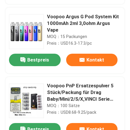
Voopoo Argus G Pod System Kit
1000mAh 2ml 3,0ohm Argus
Vape
MOQ：15 Packungen
Preis：USD16.3-17.3/pc
Bestpreis
Kontakt
Voopoo PnP Ersatzespulver 5
Haus
Stück/Packung für Drag
Baby/Mini/2/S/X,VINCI Serie
Kit,Argus Pro,PnP 20/22,V.SUIT
MOQ：100 Sätze
Produkte
Preis：USD8.68-9.25/pack
Videos
Bestpreis
Kontakt