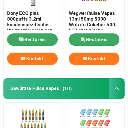
Dony ECO plus
Wegwerfhülse Vapes
800puffs 3.2ml
13ml 50mg 5000
kundenspezifische
Wotofo Cokebar 5000
Wegwerfaromen der
LED stößt Vape-
Dampf-Zigaretten-
Ausrüstung luft
Bestpreis
Bestpreis
550mAh der Batterie-
15
Kontakt
Kontakt
Gewürzte Hülse Vapes
(10)