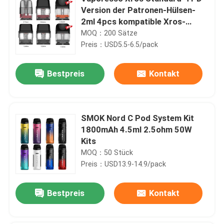
Version der Patronen-Hülsen-
2ml 4pcs kompatible Xros-
Reihen-Hülsen-Ausrüstung
MOQ：200 Sätze
Preis：USD5.5-6.5/pack
Bestpreis
Kontakt
SMOK Nord C Pod System Kit
1800mAh 4.5ml 2.5ohm 50W
Kits
MOQ：50 Stück
Preis：USD13.9-14.9/pack
Bestpreis
Kontakt