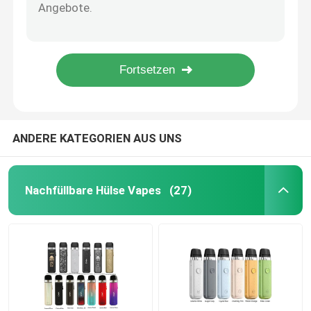
900mah errichtete in der Batterie-Hülsen-System-Starter-Ausrüstung 3.0ohm Voopoo Vinci Air Vaping Pod Kit
80w 3000mah Pnp Proe Zigarette Behälter-Hülsen-System-Starter-Ausrüstungen Voopoo Argus
Gewürzte Hülse Vapes
Der Voopoo-Widerstand-S 60w Vape interne Batterie Hülsen-Starter-Ausrüstungs-2500mah
Mech Vape Pen Starter Kits 1000mah 30w Rba Spule Diy Vaping Asvape Hita
Vape-Spulen-Ersatz
Asvape Hita 30w 1000mah Mech Rba Hülsen-Ausrüstung des Hülsen-System-Starter-Ausrüstungs-Ruß-
Leere Hülsen-Patronen
ANDERE KATEGORIEN AUS UNS
Kasten-Umb.-Ausrüstungen
Nachfüllbare Hülse Vapes
(27)
Hülsen-System-Starter-Ausrüstungen
Leere Ejuice-Flasche
Elektronische Zigaretten-Zusätze