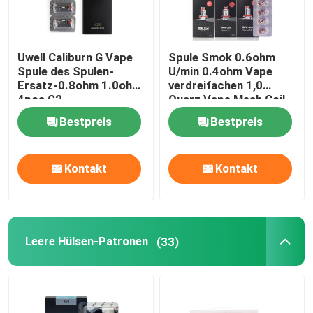
Uwell Caliburn G Vape
Spule Smok 0.6ohm
Spule des Spulen-
U/min 0.4ohm Vape
Ersatz-0.8ohm 1.0ohm
verdreifachen 1,0
4pcs G2
Quarz Vape Mesh Coil
Replacement Ohm-Sc
Bestpreis
Bestpreis
1.2ohm
Kontakt
Kontakt
Leere Hülsen-Patronen
(33)