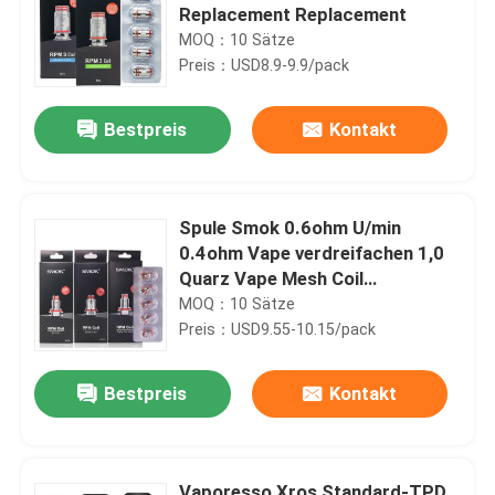
Replacement Replacement
MOQ：10 Sätze
Preis：USD8.9-9.9/pack
Bestpreis
Kontakt
Spule Smok 0.6ohm U/min
0.4ohm Vape verdreifachen 1,0
Quarz Vape Mesh Coil
Replacement Ohm-Sc 1.2ohm
MOQ：10 Sätze
Preis：USD9.55-10.15/pack
Bestpreis
Kontakt
Vaporesso Xros Standard-TPD