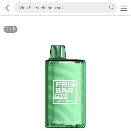
2
/
5