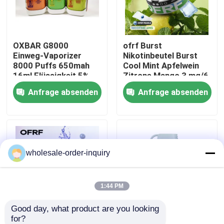
Über uns
OXBAR G8000
ofrf Burst
Einweg-Vaporizer
Nikotinbeutel Burst
Fabrik-Ausflug
8000 Puffs 650mah
Cool Mint Apfelwein
16ml Flüssigkeit 5%
Zitrone Mango 3 mg/6
Einweg-Kit
mg
Anfrage absenden
Anfrage absenden
Qualitätskontrolle
Kontakt US
wholesale-order-inquiry
Fordern Sie ein Zitat
Nachfüllbare Hülse Vapes
1:44 PM
Good day, what product are you looking 
Wegwerfhülse Vapes
for?
von Nikotinsäcken
vozol Gear 10000