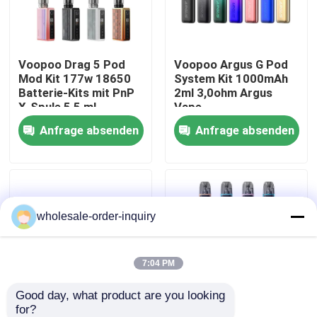
Über uns
Voopoo Drag 5 Pod
Voopoo Argus G Pod
Mod Kit 177w 18650
System Kit 1000mAh
Fabrik-Ausflug
Batterie-Kits mit PnP
2ml 3,0ohm Argus
X-Spule 5,5 ml
Vape
Anfrage absenden
Anfrage absenden
Qualitätskontrolle
Kontakt US
wholesale-order-inquiry
Fordern Sie ein Zitat
Nachfüllbare Hülse Vapes
7:04 PM
Good day, what product are you looking 
Wegwerfhülse Vapes
for?
Voopoo Drag M100S
Voopoo Argus G2 Pod