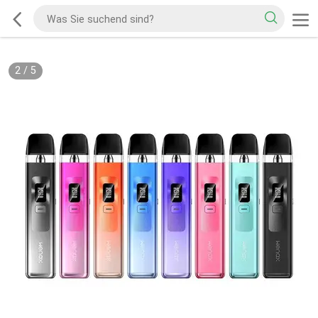
2
/
5