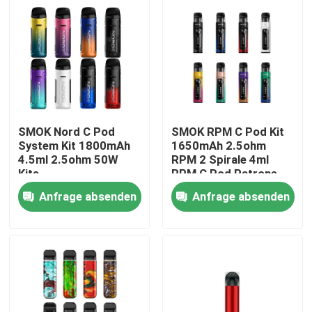
SMOK Nord C Pod
SMOK RPM C Pod Kit
System Kit 1800mAh
1650mAh 2.5ohm
4.5ml 2.5ohm 50W
RPM 2 Spirale 4ml
Kits
RPM C Pod Patrone
50W Kits
Anfrage absenden
Anfrage absenden
Haus
Produkte
Videos