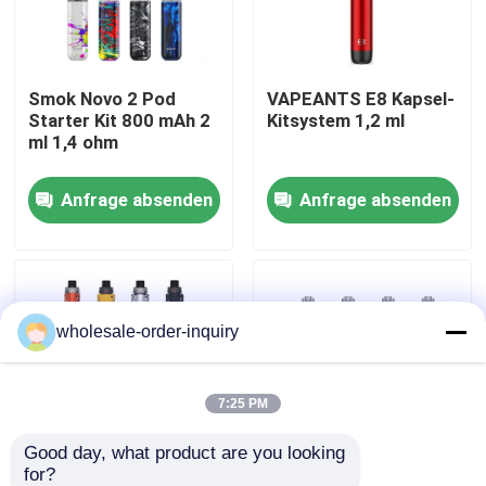
Über uns
Smok Novo 2 Pod
VAPEANTS E8 Kapsel-
Starter Kit 800 mAh 2
Kitsystem 1,2 ml
Fabrik-Ausflug
ml 1,4 ohm
Anfrage absenden
Anfrage absenden
Qualitätskontrolle
Kontakt US
wholesale-order-inquiry
Fordern Sie ein Zitat
Nachfüllbare Hülse Vapes
7:25 PM
Good day, what product are you looking 
Wegwerfhülse Vapes
for?
Vaporesso ARMOUR
OXVA Xlim SQ Pro Pod