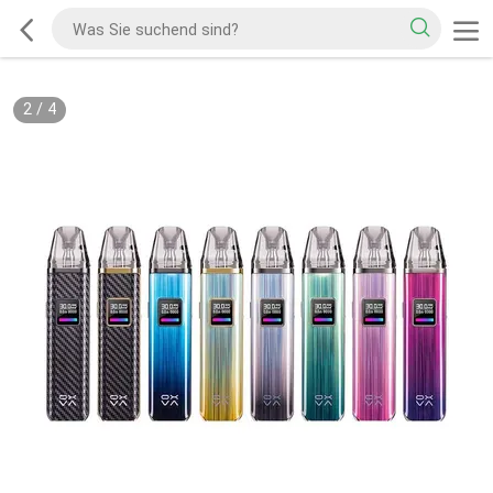
2
/
4