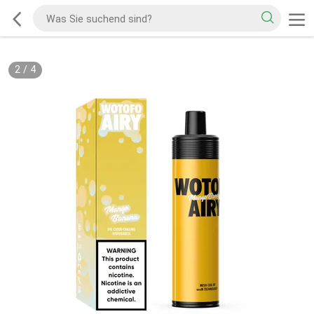
2
/
4