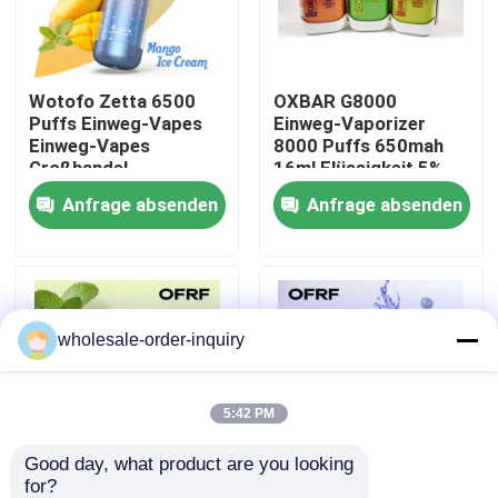
Über uns
Wotofo Zetta 6500
OXBAR G8000
Puffs Einweg-Vapes
Einweg-Vaporizer
Fabrik-Ausflug
Einweg-Vapes
8000 Puffs 650mah
Großhandel
16ml Flüssigkeit 5%
Einweg-Kit
Anfrage absenden
Anfrage absenden
Qualitätskontrolle
Kontakt US
wholesale-order-inquiry
Fordern Sie ein Zitat
Nachfüllbare Hülse Vapes
5:42 PM
Good day, what product are you looking 
Wegwerfhülse Vapes
for?
ofrf Burst
von Nikotinsäcken