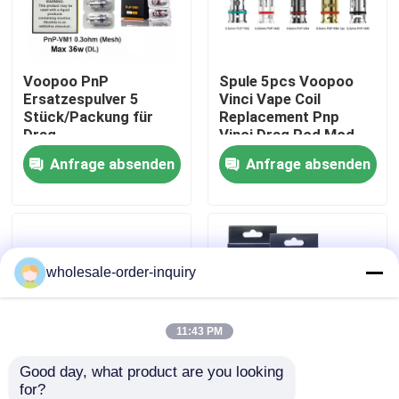
Über uns
Voopoo PnP
Spule 5pcs Voopoo
Ersatzespulver 5
Vinci Vape Coil
Fabrik-Ausflug
Stück/Packung für
Replacement Pnp
Drag
Vinci Drag Pod Mod
Baby/Mini/2/S/X,VINCI
Mesh jeder Satz
Anfrage absenden
Anfrage absenden
Qualitätskontrolle
Serie Kit,Argus
Pro,PnP 20/22,V.SUIT
Kontakt US
wholesale-order-inquiry
Fordern Sie ein Zitat
Nachfüllbare Hülse Vapes
11:43 PM
Good day, what product are you looking 
Wegwerfhülse Vapes
for?
Kern Vape Mesh Coil
Spulen U/min 3