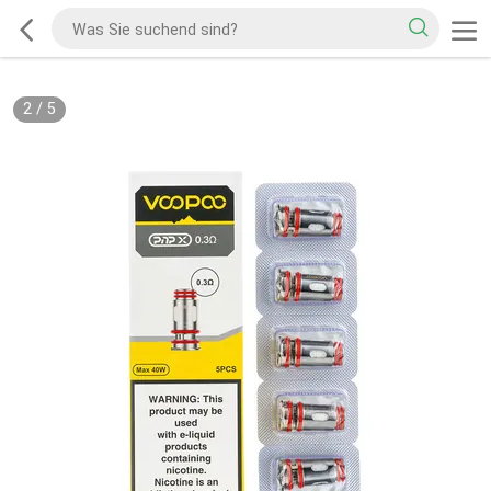
2
/
5