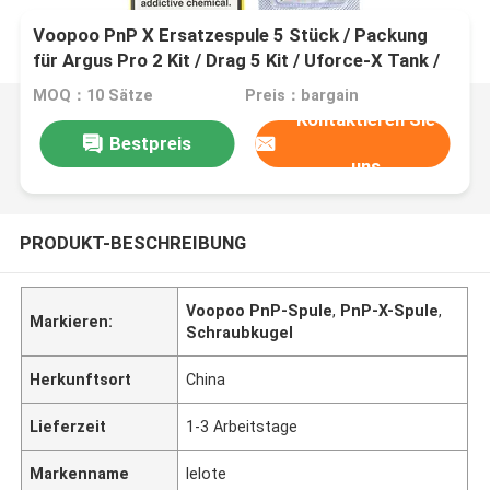
Voopoo PnP X Ersatzespule 5 Stück / Packung
für Argus Pro 2 Kit / Drag 5 Kit / Uforce-X Tank /
Doric 60 Pro
MOQ：10 Sätze
Preis：bargain
Kontaktieren Sie
Bestpreis
uns
PRODUKT-BESCHREIBUNG
Voopoo PnP-Spule
,
PnP-X-Spule
,
Markieren:
Schraubkugel
Herkunftsort
China
Lieferzeit
1-3 Arbeitstage
Markenname
lelote