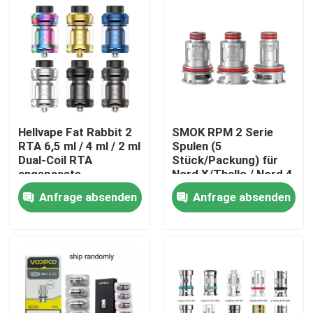
Hellvape Fat Rabbit 2
SMOK RPM 2 Serie
RTA 6,5 ml / 4 ml / 2 ml
Spulen (5
Dual-Coil RTA
Stück/Packung) für
angepasste
Nord X/Thallo / Nord 4
Luftstrombehälter
/ IPX 80
Anfrage absenden
Anfrage absenden
Haus
Produkte
Videos