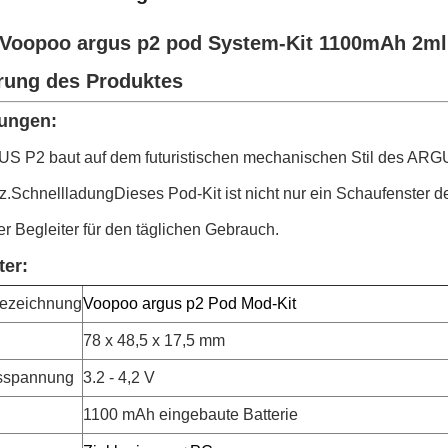
 Voopoo argus p2 pod System-Kit 1100mAh 2m
rung des Produktes
ungen:
S P2 baut auf dem futuristischen mechanischen Stil des ARGUS 
nz.SchnellladungDieses Pod-Kit ist nicht nur ein Schaufenster
ger Begleiter für den täglichen Gebrauch.
er:
bezeichnung
Voopoo argus p2 Pod Mod-Kit
78 x 48,5 x 17,5 mm
sspannung
3.2 - 4,2 V
1100 mAh eingebaute Batterie