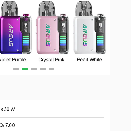
is 30 W
Ω/ 7.0Ω