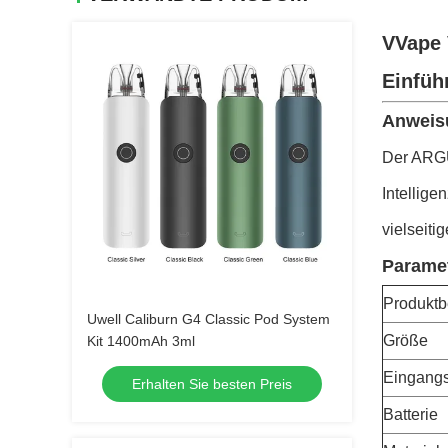
V
Vape
Einfüh
Anweis
Der ARGU
Intellige
vielseiti
Paramet
Produkt
Uwell Caliburn G4 Classic Pod System
Größe
Kit 1400mAh 3ml
Eingang
Erhalten Sie besten Preis
Batterie