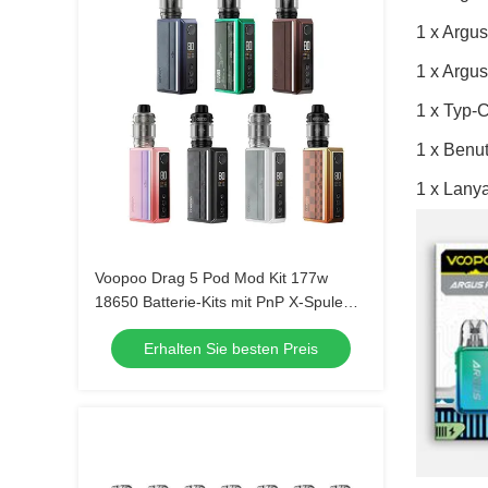
1 x Argus
1 x Argus
1 x Typ-
1 x Benu
1 x Lany
Voopoo Drag 5 Pod Mod Kit 177w
18650 Batterie-Kits mit PnP X-Spule
5,5 ml
Erhalten Sie besten Preis