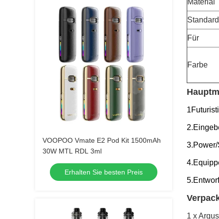
Material
Standard
Für
Farbe
Hauptm
1Futurist
2.Eingeb
VOOPOO Vmate E2 Pod Kit 1500mAh
3.Power
30W MTL RDL 3ml
4.Equipp
Erhalten Sie besten Preis
5.Entwor
Verpac
1 x Argu