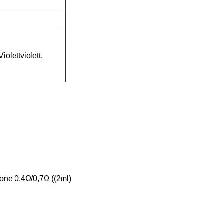
olettviolett,
rone 0,4Ω/0,7Ω ((2ml)