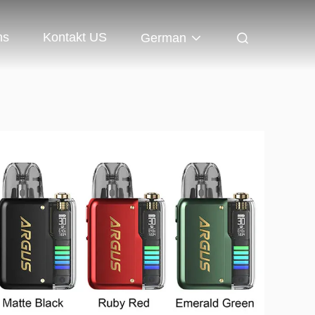
ns
Kontakt US
German