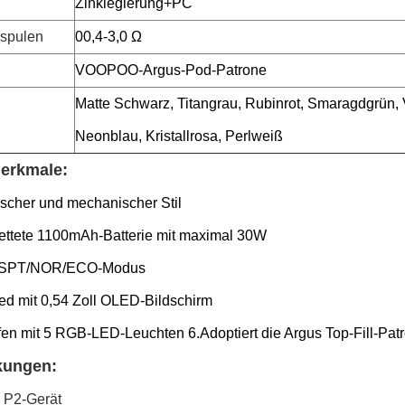
Zinklegierung+PC
spulen
00,4-3,0 Ω
VOOPOO-Argus-Pod-Patrone
Matte Schwarz, Titangrau, Rubinrot, Smaragdgrün, Vi
Neonblau, Kristallrosa, Perlweiß
erkmale:
ischer und mechanischer Stil
ettete 1100mAh-Batterie mit maximal 30W
/SPT/NOR/ECO-Modus
ed mit 0,54 Zoll OLED-Bildschirm
fen mit 5 RGB-LED-Leuchten
6.Adoptiert die Argus Top-Fill-Pat
kungen:
s P2-Gerät