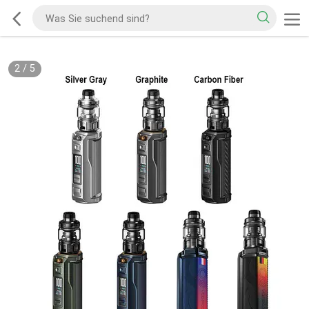
2
/
5