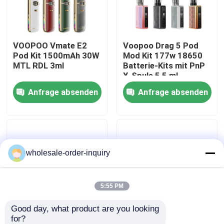
Über uns
VOOPOO Vmate E2
Voopoo Drag 5 Pod
Pod Kit 1500mAh 30W
Mod Kit 177w 18650
Fabrik-Ausflug
MTL RDL 3ml
Batterie-Kits mit PnP
X-Spule 5,5 ml
Anfrage absenden
Anfrage absenden
Qualitätskontrolle
Kontakt US
wholesale-order-inquiry
Fordern Sie ein Zitat
Nachfüllbare Hülse Vapes
5:55 PM
Good day, what product are you looking 
Wegwerfhülse Vapes
for?
Voopoo Argus G Pod
Voopoo Drag M100S