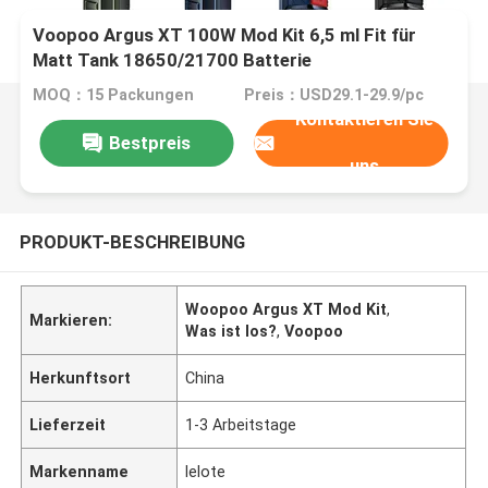
Voopoo Argus XT 100W Mod Kit 6,5 ml Fit für
Matt Tank 18650/21700 Batterie
MOQ：15 Packungen
Preis：USD29.1-29.9/pc
Kontaktieren Sie
Bestpreis
uns
PRODUKT-BESCHREIBUNG
Woopoo Argus XT Mod Kit
,
Markieren:
Was ist los?
,
Voopoo
Herkunftsort
China
Lieferzeit
1-3 Arbeitstage
Markenname
lelote