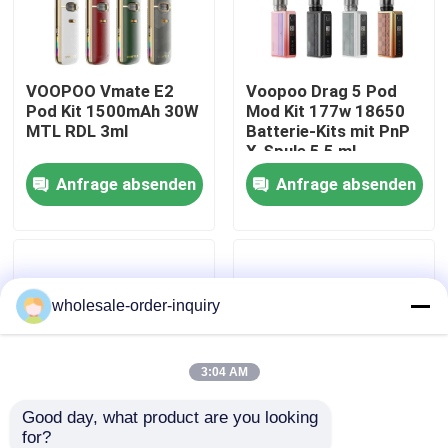
Über uns
VOOPOO Vmate E2
Voopoo Drag 5 Pod
Pod Kit 1500mAh 30W
Mod Kit 177w 18650
Fabrik-Ausflug
MTL RDL 3ml
Batterie-Kits mit PnP
X-Spule 5,5 ml
Anfrage absenden
Anfrage absenden
Qualitätskontrolle
Kontakt US
wholesale-order-inquiry
Fordern Sie ein Zitat
Nachfüllbare Hülse Vapes
3:04 AM
Good day, what product are you looking 
Wegwerfhülse Vapes
for?
Voopoo Argus G Pod
Voopoo Drag M100S