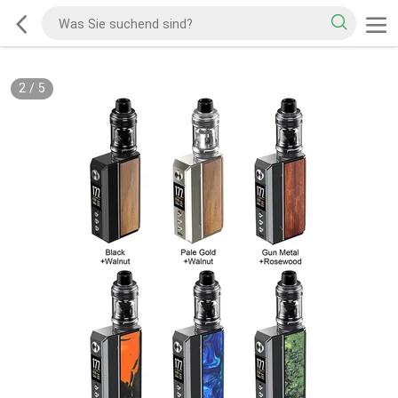
2
/
5