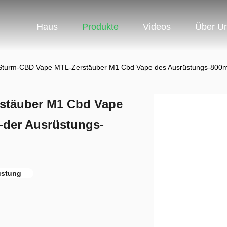
Haus
Produkte
Videos
Über U
turm-CBD Vape MTL-Zerstäuber M1 Cbd Vape des Ausrüstungs-800mah
stäuber M1 Cbd Vape
-der Ausrüstungs-
üstung