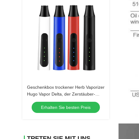
Geschenkbox trockener Herb Vaporizer
Hugo Vapor Delta, der Zerstäuber-
Ausrüstung 2200mah trocknet
Erhalten Sie besten Preis
TRETEN SIE MIT UNS IN VERBINDUNG