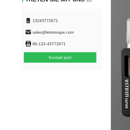
13243772671
sales@lelotevape.com
86-132-43772671
Kontakt jetzt