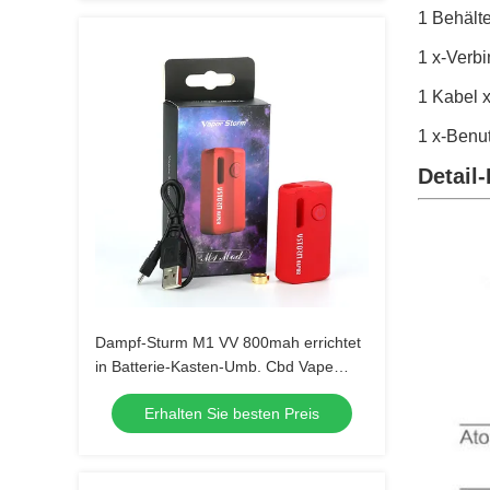
1 Behält
1 x-Verb
1 Kabel 
1 x-Benu
Detail-
Dampf-Sturm M1 VV 800mah errichtet
in Batterie-Kasten-Umb. Cbd Vape
Mods
Erhalten Sie besten Preis