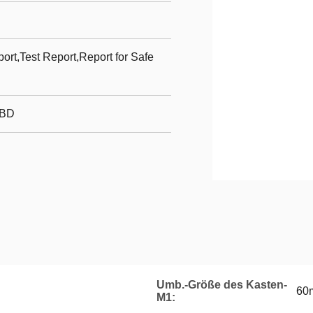
t,Test Report,Report for Safe
CBD
Umb.-Größe des Kasten-
60
M1: