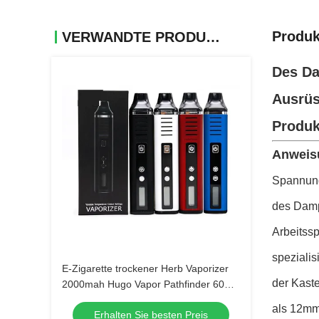
Produk
VERWANDTE PRODUKTE
Des Da
Ausrü
Produk
Anweis
Spannung
des Damp
Arbeitssp
spezialis
E-Zigarette trockener Herb Vaporizer
der Kast
2000mah Hugo Vapor Pathfinder 60
unterstützt schnelle Heizung
als 12mm
Erhalten Sie besten Preis