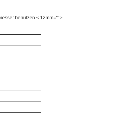
messer benutzen
< 12mm="">