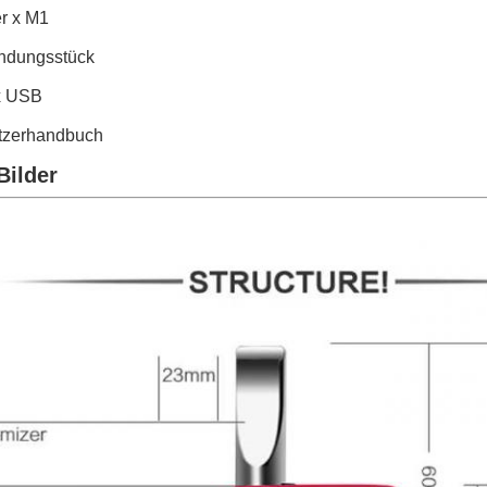
er x M1
indungsstück
x USB
tzerhandbuch
Bilder