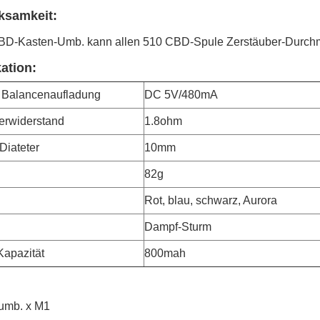
ksamkeit:
BD-Kasten-Umb. kann allen 510 CBD-Spule Zerstäuber-Durch
kation:
 Balancenaufladung
DC 5V/480mA
erwiderstand
1.8ohm
Diateter
10mm
82g
Rot, blau, schwarz, Aurora
Dampf-Sturm
Kapazität
800mah
umb. x M1