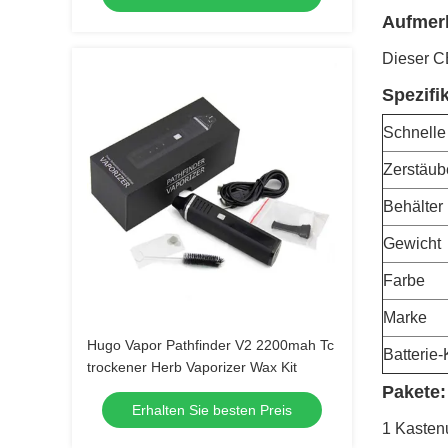
Aufmer
Dieser C
Spezifi
Schnelle
Zerstäub
Behälter 
Gewicht
Farbe
Marke
Hugo Vapor Pathfinder V2 2200mah Tc
Batterie-
trockener Herb Vaporizer Wax Kit
Pakete:
Erhalten Sie besten Preis
1 Kasten